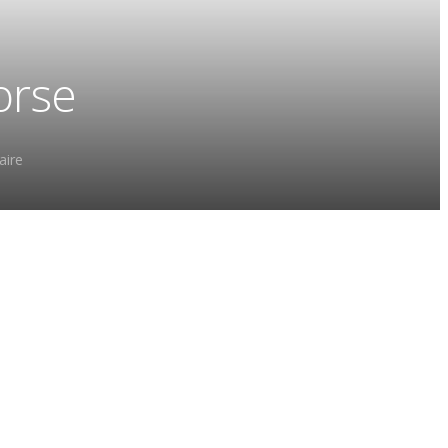
orse
ire