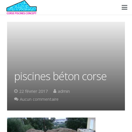
Accueil
Concept
Réalisations
Prestations
piscines béton corse
Conseils
Partenaires
22 février 2017
admin
Aucun commentaire
Contact/Devis