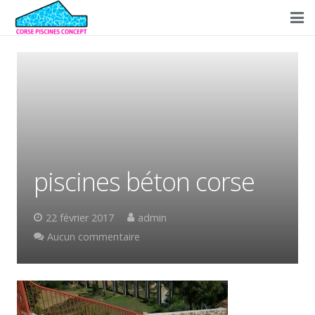
Accueil
Concept
Réalisations
Prestations
piscines béton corse
Conseils
Partenaires
22 février 2017
admin
Aucun commentaire
Contact/Devis