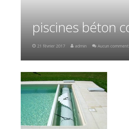
piscines béton c
21 février 2017
admin
Aucun commenta