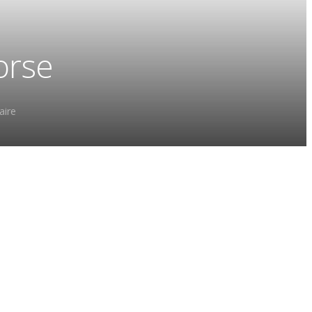
orse
ire