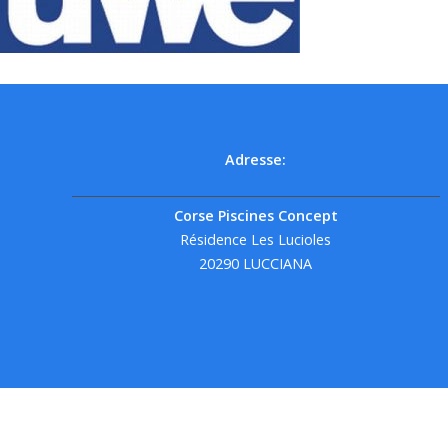
Adresse:
Corse Piscines Concept
Résidence Les Lucioles
20290 LUCCIANA